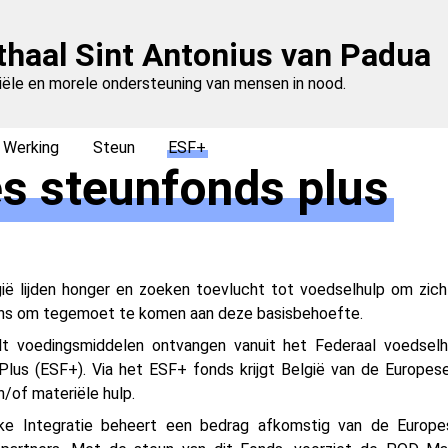
thaal Sint Antonius van Padua
iële en morele ondersteuning van mensen in nood.
Werking
Steun
ESF+
s steunfonds plus
ë lijden honger en zoeken toevlucht tot voedselhulp om zich
 ons om tegemoet te komen aan deze basisbehoefte.
elt voedingsmiddelen ontvangen vanuit het Federaal voedsel
lus (ESF+). Via het ESF+ fonds krijgt België van de Europes
/of materiële hulp.
e Integratie beheert een bedrag afkomstig van de Europe