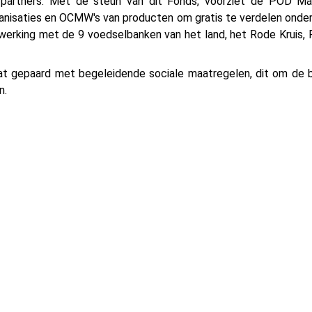
partners. Met de steun van dit Fonds, voorziet de POD Maat
rganisaties en OCMW's van producten om gratis te verdelen onde
enwerking met de 9 voedselbanken van het land, het Rode Kruis
t gepaard met begeleidende sociale maatregelen, dit om de 
n.