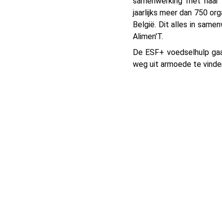
samenwerking met haar 
jaarlijks meer dan 750 o
België. Dit alles in sam
Alimen'T.
De ESF+ voedselhulp gaa
weg uit armoede te vinde